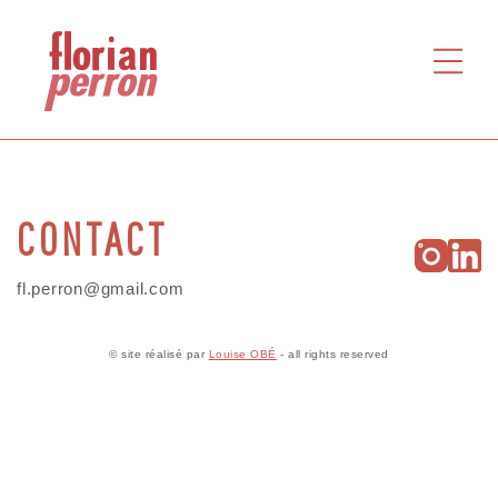
HOME
WORKS
ABOUT
CONTACT
CONTACT
fl.perron@gmail.com
© site réalisé par
Louise OBÉ
- all rights reserved